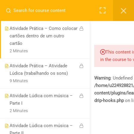
o cartão
Registro
Login
6 Minutes
NOSSA EMPRESA
Carrinho
Atividade Prática – Como colocar
Sobre nós
cartões dentro de um outro
0
Blog
cartão
2 Minutes
This content i
Contato
in the course to 
Atividade Prática – Atividade
Lúdica (trabalhando os sons)
Warning
: Undefined 
LINKS
9 Minutes
/home/u224928821/d
content/plugins/lea
Cursos
Atividade Lúdica com música –
drip-hooks.php
on l
Parte I
2 Minutes
Education WordPress Theme by ThimPress
Atividade Lúdica com música –
Parte II