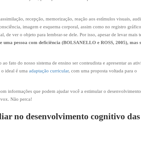
ssimilação, recepção, memorização, reação aos estímulos visuais, audi
 consciência, imagem e esquema corporal, assim como no registro gráfic
al, de ver o objeto para lembrar-se dele. Por isso, apesar de levar mais
ia de uma pessoa com deficiência (BOLSANELLO e ROSS, 2005), mas
o fato do nosso sistema de ensino ser conteudista e apresentar as ativ
, o ideal é uma
adaptação curricular
, com uma proposta voltada para o
go com informações que podem ajudar você a estimular o desenvolvimento
Livox. Não perca!
liar no desenvolvimento cognitivo das