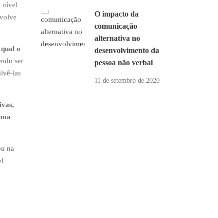
 nível
O impacto da
nvolve
comunicação
alternativa no
 qual o
desenvolvimento da
endo ser
pessoa não verbal
lvê-las
11 de setembro de 2020
ivas,
 uma
ou na
el