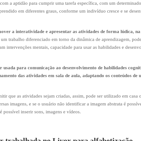
 com a aptidão para cumprir uma tarefa específica, com um determinado
é aprendido em diferentes graus, conforme um indivíduo cresce e se dese
over a interatividade e apresentar as atividades de forma lúdica, na
á um trabalho diferenciado em torno da dinâmica de aprendizagem, pod
cam intervenções mentais, capacidade para usar as habilidades e desenvo
r usada para comunicação ao desenvolvimento de habilidades cognit
hamento das atividades em sala de aula, adaptando os conteúdos de
mitir que as atividades sejam criadas, assim, pode ser utilizado em casa 
rsas imagens, e se o usuário não identificar a imagem abstrata é possív
é possível inserir sons, imagens e vídeos.
r trabalhada no Livox para alfabetização