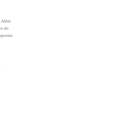
. Além
es do
spostas
r