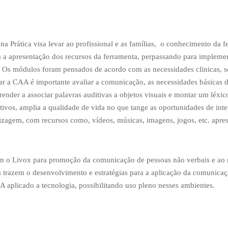
 Prática visa levar ao profissional e as famílias, o conhecimento da 
m a apresentação dos recursos da ferramenta, perpassando para implem
 Os módulos foram pensados de acordo com as necessidades clinicas, so
r a CAA é importante avaliar a comunicação, as necessidades básicas d
ender a associar palavras auditivas a objetos visuais e montar um léxi
ivos, amplia a qualidade de vida no que tange as oportunidades de int
ndizagem, com recursos como, vídeos, músicas, imagens, jogos, etc. apre
zarem o Livox para promoção da comunicação de pessoas não verbais e ao
razem o desenvolvimento e estratégias para a aplicação da comunicação 
A aplicado a tecnologia, possibilitando uso pleno nesses ambientes.