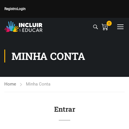
Registro
Login
0
MINHA CONTA
Home
Minha Conta
Entrar