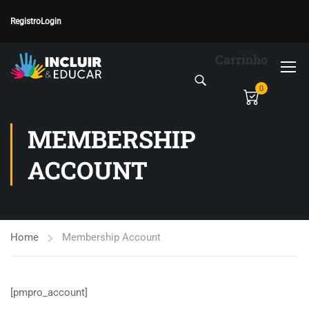
Registro
Login
Carrinho
0
MEMBERSHIP
ACCOUNT
Home
Membership Account
[pmpro_account]